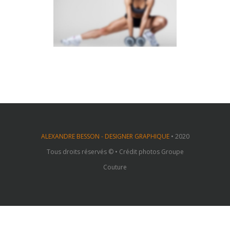
SIDEBAR SLIDER
Brochures
·
Photography
ALEXANDRE BESSON - DESIGNER GRAPHIQUE
• 2020
Tous droits réservés © • Crédit photos Groupe
Couture